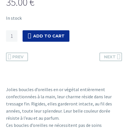
35.00
€
In stock
AMY
ADD TO CART
-
Boucles
d'oreilles
PREV
NEXT
quantity
Jolies boucles d’oreilles en or végétal entièrement
confectionnées à la main, leur charme réside dans leur
tressage fin. Rigides, elles garderont intacte, au fil des
années, toute leur splendeur. Leur belle couleur dorée
résiste à l’eau et au parfum.
Ces boucles d’oreilles ne nécessitent pas de soins