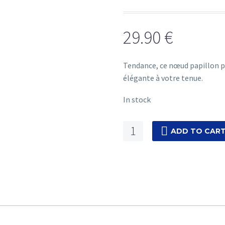
29.90
€
Tendance, ce nœud papillon 
élégante à votre tenue.
In stock
Gentleman
ADD TO CAR
H
quantity