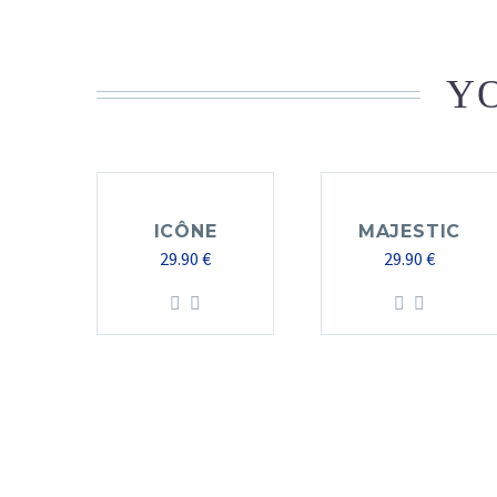
YO
ICÔNE
MAJESTIC
29.90
€
29.90
€