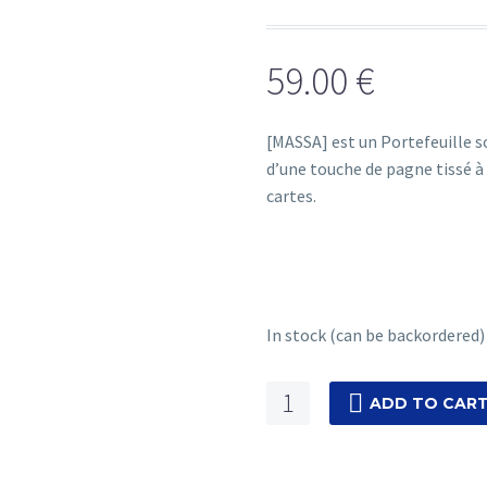
59.00
€
[MASSA] est un
Portefeuille s
d’une touche de pagne tissé à
cartes.
In stock (can be backordered)
MASSA
ADD TO CAR
-
VERT
quantity