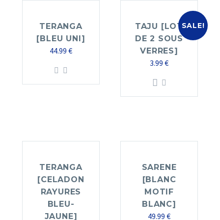
SALE!
TERANGA
TAJU [LOT
[BLEU UNI]
DE 2 SOUS
44.99
€
VERRES]
3.99
€
TERANGA
SARENE
[CELADON
[BLANC
RAYURES
MOTIF
BLEU-
BLANC]
49.99
€
JAUNE]