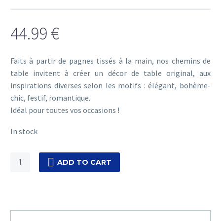
44.99
€
Faits à partir de pagnes tissés à la main, nos chemins de
table invitent à créer un décor de table original, aux
inspirations diverses selon les motifs : élégant, bohème-
chic, festif, romantique.
Idéal pour toutes vos occasions !
In stock
Teranga
ADD TO CART
[Blanc
rayures
bleu-
brillant]
quantity