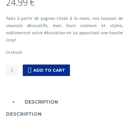
24.99
€
Faits à partir de pagnes tissés à la main, nos housses de
coussins décoratifs, avec leurs couleurs et styles,
sublimeront votre décoration en lui apportant une touche
cosy!
In stock
Fabi
ADD TO CART
[Rouge
motifs
gris-
or]
DESCRIPTION
quantity
DESCRIPTION