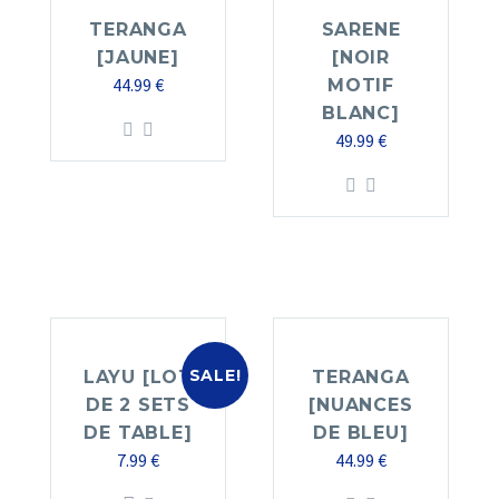
TERANGA
SARENE
[JAUNE]
[NOIR
44.99
€
MOTIF
BLANC]
49.99
€
SALE!
LAYU [LOT
TERANGA
DE 2 SETS
[NUANCES
DE TABLE]
DE BLEU]
7.99
€
44.99
€